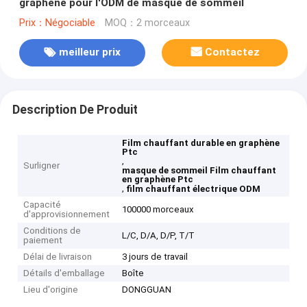
graphène pour l'ODM de masque de sommeil
Prix：Négociable
MOQ：2 morceaux
meilleur prix
Contactez
Description De Produit
Film chauffant durable en graphène
Ptc
,
Surligner
masque de sommeil Film chauffant
en graphène Ptc
,
film chauffant électrique ODM
Capacité
100000 morceaux
d'approvisionnement
Conditions de
L/C, D/A, D/P, T/T
paiement
Délai de livraison
3 jours de travail
Détails d'emballage
Boîte
Lieu d'origine
DONGGUAN