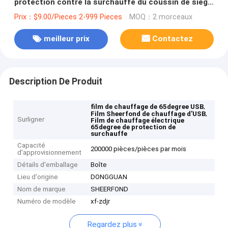
protection contre la surchauffe du coussin de siège
Sheerfond
Prix：$9.00/Pieces 2-999 Pieces
MOQ：2 morceaux
meilleur prix
Contactez
Description De Produit
,
film de chauffage de 65degree USB
,
Film Sheerfond de chauffage d'USB
Surligner
Film de chauffage électrique
65degree de protection de
surchauffe
Capacité
200000 pièces/pièces par mois
d'approvisionnement
Détails d'emballage
Boîte
Lieu d'origine
DONGGUAN
Nom de marque
SHEERFOND
Numéro de modèle
xf-zdjr
Regardez plus