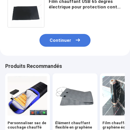
Film chauffant USB 65 degrés
électrique pour protection contre
la surchauffe du coussin de siège
Sheerfond
Continuer
Produits Recommandés
Personnaliser sac de
Élément chauffant
Film chauffan
couchage chauffé
flexible en graphène
graphène éco