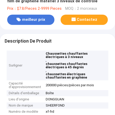
film de graphène matériel 3 niveaux de contrôle
Prix：$7.8/Pieces 2-9999 Pieces
MOQ：2 morceaux
meilleur prix
Contactez
Description De Produit
Chaussettes chauffantes
électriques à 3 niveaux
,
chaussettes chauffantes
Surligner
électriques à 45 degrés
,
chaussettes électriques
chauffantes en graphène
Capacité
200000 pièces/pièces par mois
d'approvisionnement
Détails d'emballage
Boîte
Lieu d'origine
DONGGUAN
Nom de marque
SHEERFOND
Numéro de modèle
xf-frd