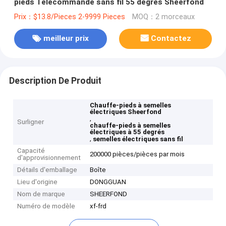
pieds Télécommande sans fil 55 degrés Sheerfond
Prix：$13.8/Pieces 2-9999 Pieces
MOQ：2 morceaux
meilleur prix
Contactez
Description De Produit
Chauffe-pieds à semelles
électriques Sheerfond
,
Surligner
chauffe-pieds à semelles
électriques à 55 degrés
,
semelles électriques sans fil
Capacité
200000 pièces/pièces par mois
d'approvisionnement
Détails d'emballage
Boîte
Lieu d'origine
DONGGUAN
Nom de marque
SHEERFOND
Numéro de modèle
xf-frd