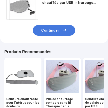
chauffée par USB infrarouge
lointain pour les crampes
d'estomac à la taille
Continuer
Produits Recommandés
Ceinture chauffante
Pile de chauffage
Ceinture chau
pour l'utérus pour les
portable sans fil
de palais conn
douleurs
Thérapie par la
par USB