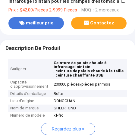
infrarouge lointain pour les crampes d'estomac à la
taille
Prix：$42.00/Pieces 2-9999 Pieces
MOQ：2 morceaux
meilleur prix
Contactez
Description De Produit
Ceinture de palais chaude à
infrarouge lointain
Surligner
,
ceinture de palais chaude à la taille
,
ceinture chauffante USB
Capacité
200000 pièces/pièces par mois
d'approvisionnement
Détails d'emballage
Boîte
Lieu d'origine
DONGGUAN
Nom de marque
SHEERFOND
Numéro de modèle
xf-frd
Regardez plus