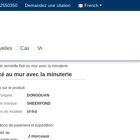
02550350
Demandez une citation
French
elles
Cas
Vr
e serviette fixé au mur avec la minuterie
xé au mur avec la minuterie
s sur le produit:
'origine:
DONGGUAN
e marque:
SHEERFOND
o de modèle:
xf-frd
ions de paiement et expédition:
ité de
2 morceaux
ande min: