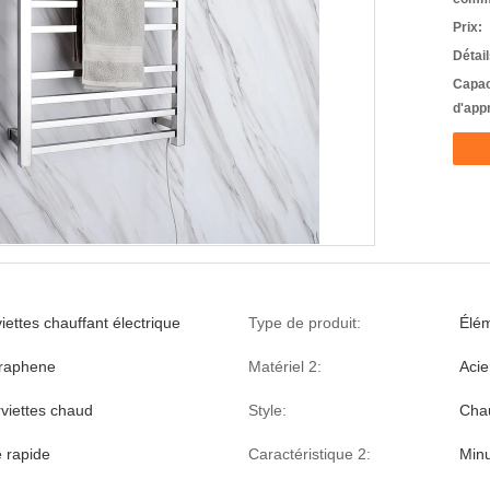
Prix:
Détai
Capac
d'app
iettes chauffant électrique
Type de produit:
Élé
Graphene
Matériel 2:
Acie
viettes chaud
Style:
Chau
 rapide
Caractéristique 2:
Minu