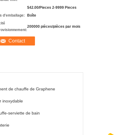
$42.00/Pieces 2-9999 Pieces
ls d'emballage:
Boîte
ité
200000 pièces/pièces par mois
rovisionnement:
Contact
ment de chauffe de Graphene
r inoxydable
ffe-serviette de bain
terie