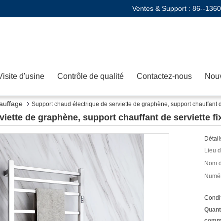
Ventes & Support :
86--136
Visite d'usine
Contrôle de qualité
Contactez-nous
Nouv
hauffage
Support chaud électrique de serviette de graphène, support chauffant d
iette de graphène, support chauffant de serviette fi
Détail
Lieu d
Nom d
Numér
Condit
Quant
comm