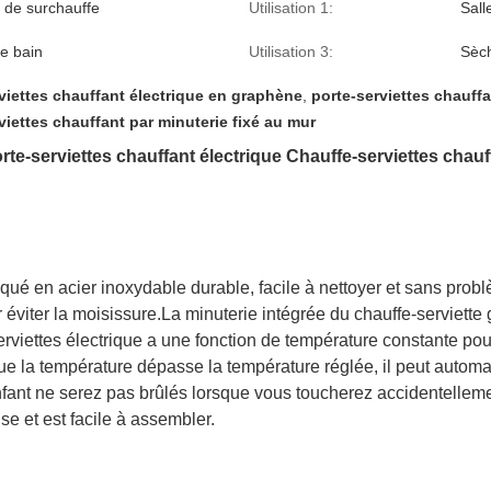
n de surchauffe
Utilisation 1:
Sall
de bain
Utilisation 3:
Sèch
viettes chauffant électrique en graphène
,
porte-serviettes chauff
viettes chauffant par minuterie fixé au mur
e-serviettes chauffant électrique Chauffe-serviettes chauf
riqué en acier inoxydable durable, facile à nettoyer et sans probl
ur éviter la moisissure.La minuterie intégrée du chauffe-serviett
serviettes électrique a une fonction de température constante po
que la température dépasse la température réglée, il peut automa
enfant ne serez pas brûlés lorsque vous toucherez accidentelleme
se et est facile à assembler.