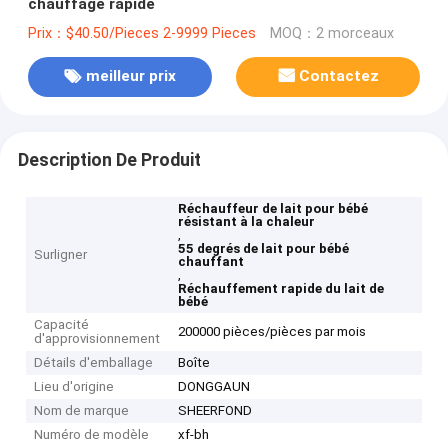
chauffage rapide
Prix：$40.50/Pieces 2-9999 Pieces
MOQ：2 morceaux
meilleur prix
Contactez
Description De Produit
Réchauffeur de lait pour bébé
résistant à la chaleur
,
55 degrés de lait pour bébé
Surligner
chauffant
,
Réchauffement rapide du lait de
bébé
Capacité
200000 pièces/pièces par mois
d'approvisionnement
Détails d'emballage
Boîte
Lieu d'origine
DONGGAUN
Nom de marque
SHEERFOND
Numéro de modèle
xf-bh