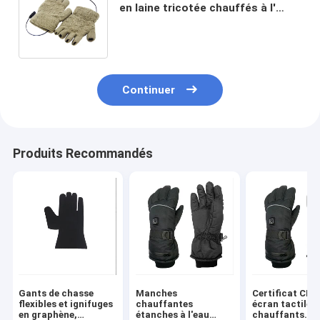
en laine tricotée chauffés à l'
infrarouge pour la chaleur et le
confort en hiver
Continuer
Produits Recommandés
Gants de chasse
Manches
Certificat CE 
flexibles et ignifuges
chauffantes
écran tactile 
en graphène,
étanches à l'eau
chauffants