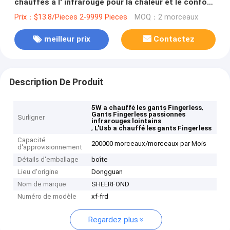
chauffés à l' infrarouge pour la chaleur et le confort
en hiver
Prix：$13.8/Pieces 2-9999 Pieces
MOQ：2 morceaux
meilleur prix
Contactez
Description De Produit
,
5W a chauffé les gants Fingerless
Gants Fingerless passionnés
Surligner
infrarouges lointains
,
L'Usb a chauffé les gants Fingerless
Capacité
200000 morceaux/morceaux par Mois
d'approvisionnement
Détails d'emballage
boîte
Lieu d'origine
Dongguan
Nom de marque
SHEERFOND
Numéro de modèle
xf-frd
Regardez plus