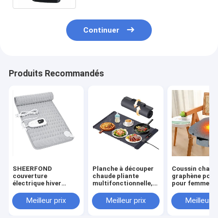
Continuer
Produits Recommandés
SHEERFOND
Planche à découper
Coussin chauf
couverture
chaude pliante
graphène poly
électrique hiver
multifonctionnelle,
pour femmes
usage domestique
tapis en Silicone
personnes âgé
élément de fil
Flexible pour
employés de b
Meilleur prix
Meilleur prix
Meilleur p
chauffant flanelle de
légumes chauds Po
et voyageurs
haute qualité 120V
conservation de la