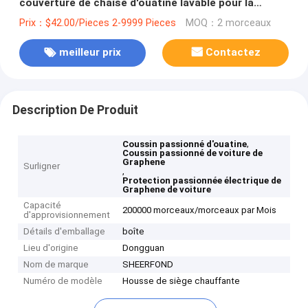
couverture de chaise d'ouatine lavable pour la
voiture
Prix：$42.00/Pieces 2-9999 Pieces
MOQ：2 morceaux
meilleur prix
Contactez
Description De Produit
,
Coussin passionné d'ouatine
Coussin passionné de voiture de
Graphene
Surligner
,
Protection passionnée électrique de
Graphene de voiture
Capacité
200000 morceaux/morceaux par Mois
d'approvisionnement
Détails d'emballage
boîte
Lieu d'origine
Dongguan
Nom de marque
SHEERFOND
Numéro de modèle
Housse de siège chauffante