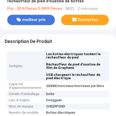
réchauffeur de pied d'ouatine de bottes
Prix：$9.9/Pieces 2-9999 Pieces
MOQ：2 morceaux
meilleur prix
Contactez
Description De Produit
Les bottes électriques tondent le
réchauffeur de pied
,
Réchauffeur de pied d'ouatine de
Surligner
film de Graphene
,
USB chargeant le réchauffeur de
pied électrique
Capacité
200000 morceaux/morceaux par Mois
d'approvisionnement
Détails d'emballage
boîte
Lieu d'origine
Dongguan
Nom de marque
SHEERFOND
Numéro de modèle
Bottes électriques