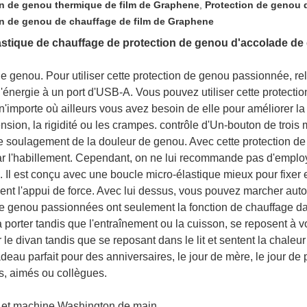
on de genou thermique de film de Graphene
,
Protection de genou d
on de genou de chauffage de film de Graphene
astique de chauffage de protection de genou d'accolade d
e genou. Pour utiliser cette protection de genou passionnée, r
'énergie à un port d'USB-A. Vous pouvez utiliser cette protecti
'importe où ailleurs vous avez besoin de elle pour améliorer la 
ension, la rigidité ou les crampes. contrôle d'Un-bouton de troi
n de soulagement de la douleur de genou. Avec cette protection
ar l'habillement. Cependant, on ne lui recommande pas d'employ
. Il est conçu avec une boucle micro-élastique mieux pour fixer 
sent l'appui de force. Avec lui dessus, vous pouvez marcher auto
 de genou passionnées ont seulement la fonction de chauffage da
a porter tandis que l'entraînement ou la cuisson, se reposent à 
 le divan tandis que se reposant dans le lit et sentent la chaleur
au parfait pour des anniversaires, le jour de mère, le jour de p
is, aimés ou collègues.
ge et machine Washington de main.