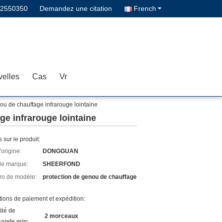
02550350
Demandez une citation
French
elles
Cas
Vr
ou de chauffage infrarouge lointaine
ge infrarouge lointaine
s sur le produit:
'origine:
DONGGUAN
e marque:
SHEERFOND
o de modèle:
protection de genou de chauffage
ions de paiement et expédition:
ité de
2 morceaux
ande min: