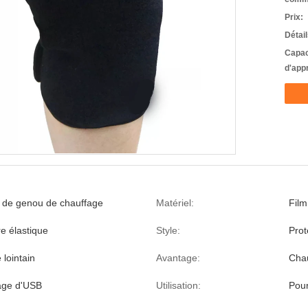
Prix:
Détai
Capac
d'app
n de genou de chauffage
Matériel:
Fil
e élastique
Style:
Prot
 lointain
Avantage:
Chau
age d'USB
Utilisation:
Pou