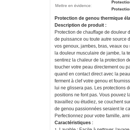
Protecti
Mettre en évidence:
Protecti
Protection de genou thermique él
Description de produit :
Protection de chauffage de douleur d
de puissance ou toute autre source d
vos genoux, jambes, bras, veaux ou n
la douleur musculaire de jambe, la t
sentirez la chaleur de la protectio
toucher votre peau directement ou p
quand en contact direct avec la peau
ferment à clef votre genou et fournis
lui ne glissera pas. Les protections
positions ne font pas. Vous pouvez l
travaillez ou étudiez, se couchent sur
de genou passionnées seraient le cade
Perfectionnez pour votre famille, am
Caractéristiques
:
Lavable : Facile à nettoyer, lava
1.