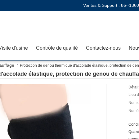
Ventes & Support :
86--136
Visite d'usine
Contrôle de qualité
Contactez-nous
Nouv
hauffage
Protection de genou thermique d'accolade élastique, protection de gen
'accolade élastique, protection de genou de chauffa
Détail
Lieu d
Nom d
Numér
Condit
Quant
comm