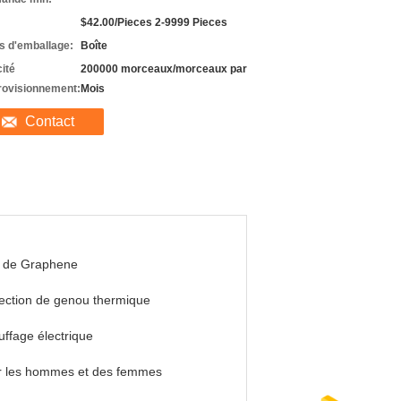
$42.00/Pieces 2-9999 Pieces
ls d'emballage:
Boîte
ité
200000 morceaux/morceaux par
rovisionnement:
Mois
Contact
m de Graphene
ection de genou thermique
ffage électrique
r les hommes et des femmes