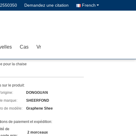
02550350
Demandez une citation
French
elles
Cas
Vr
e pour la chaise
s sur le produit:
'origine:
DONGGUAN
e marque:
SHEERFOND
o de modèle:
Graphene Shee
ions de paiement et expédition:
ité de
2 morceaux
ande min: