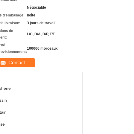
Négociable
ls d'emballage:
boîte
de livraison:
3 jours de travail
tions de
L/C, D/A, D/P, T/T
ent:
ité
100000 morceaux
rovisionnement:
Contact
phene
ssin
tain
ise