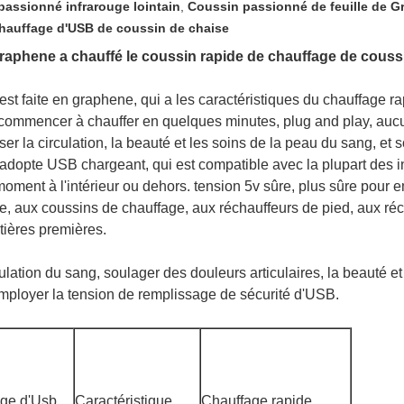
passionné infrarouge lointain
,
Coussin passionné de feuille de 
chauffage d'USB de coussin de chaise
 Graphene a chauffé le coussin rapide de chauffage de couss
est faite en graphene, qui a les caractéristiques du chauffage 
 commencer à chauffer en quelques minutes, plug and play, aucu
er la circulation, la beauté et les soins de la peau du sang, et 
adopte USB chargeant, qui est compatible avec la plupart des i
moment à l'intérieur ou dehors. tension 5v sûre, plus sûre pour e
e, aux coussins de chauffage, aux réchauffeurs de pied, aux ré
tières premières.
culation du sang, soulager des douleurs articulaires, la beauté et
d'employer la tension de remplissage de sécurité d'USB.
age d'Usb
Caractéristique
Chauffage rapide