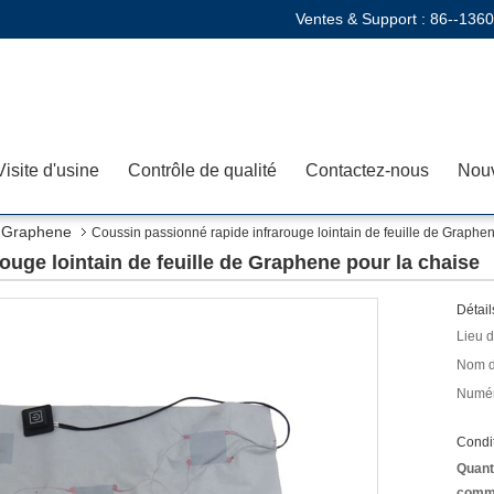
Ventes & Support :
86--136
Visite d'usine
Contrôle de qualité
Contactez-nous
Nouv
e Graphene
Coussin passionné rapide infrarouge lointain de feuille de Graphen
ouge lointain de feuille de Graphene pour la chaise
Détail
Lieu d
Nom d
Numér
Condit
Quant
comm