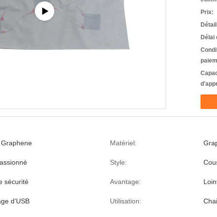
Prix:
Détai
Délai 
Condi
paiem
Capac
d'app
e Graphene
Matériel:
Gra
assionné
Style:
Cou
e sécurité
Avantage:
Loin
age d'USB
Utilisation:
Cha