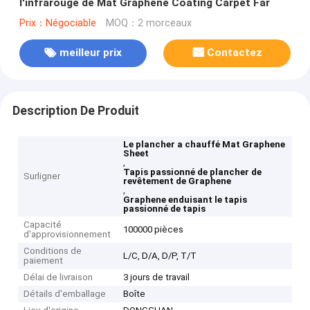
l'infrarouge de Mat Graphene Coating Carpet Far
Prix：Négociable
MOQ：2 morceaux
meilleur prix
Contactez
Description De Produit
Le plancher a chauffé Mat Graphene
Sheet
,
Tapis passionné de plancher de
Surligner
revêtement de Graphene
,
Graphene enduisant le tapis
passionné de tapis
Capacité
100000 pièces
d'approvisionnement
Conditions de
L/C, D/A, D/P, T/T
paiement
Délai de livraison
3 jours de travail
Détails d'emballage
Boîte