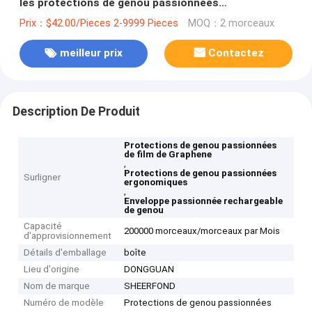
les protections de genou passionnées
ergonomiques
Prix：$42.00/Pieces 2-9999 Pieces
MOQ：2 morceaux
meilleur prix
Contactez
Description De Produit
Protections de genou passionnées
de film de Graphene
,
Protections de genou passionnées
Surligner
ergonomiques
,
Enveloppe passionnée rechargeable
de genou
Capacité
200000 morceaux/morceaux par Mois
d'approvisionnement
Détails d'emballage
boîte
Lieu d'origine
DONGGUAN
Nom de marque
SHEERFOND
Numéro de modèle
Protections de genou passionnées