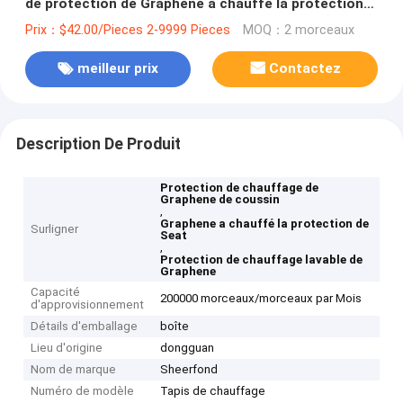
de protection de Graphene a chauffé la protection
de Seat
Prix：$42.00/Pieces 2-9999 Pieces
MOQ：2 morceaux
meilleur prix
Contactez
Description De Produit
Protection de chauffage de
Graphene de coussin
,
Graphene a chauffé la protection de
Surligner
Seat
,
Protection de chauffage lavable de
Graphene
Capacité
200000 morceaux/morceaux par Mois
d'approvisionnement
Détails d'emballage
boîte
Lieu d'origine
dongguan
Nom de marque
Sheerfond
Numéro de modèle
Tapis de chauffage