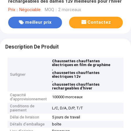
rechargeables des dames 12v meilleures pour l'hiver
Prix：Négociable
MOQ：2 morceaux
meilleur prix
Contactez
Description De Produit
Chaussettes chauffantes
électriques en film de graphène
,
chaussettes chauffantes
Surligner
électriques 12v
,
chaussettes chauffantes
rechargeables d'hiver
Capacité
100000 morceaux
d'approvisionnement
Conditions de
L/C, D/A, D/P, T/T
paiement
Délai de livraison
5 jours de travail
Détails d'emballage
boîte