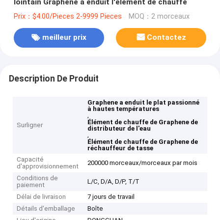
lointain Graphene a enduit l'élément de chauffe
Prix：$4.00/Pieces 2-9999 Pieces
MOQ：2 morceaux
meilleur prix
Contactez
Description De Produit
Graphene a enduit le plat passionné
à hautes températures
,
Élément de chauffe de Graphene de
Surligner
distributeur de l'eau
,
Élément de chauffe de Graphene de
réchauffeur de tasse
Capacité
200000 morceaux/morceaux par mois
d'approvisionnement
Conditions de
L/C, D/A, D/P, T/T
paiement
Délai de livraison
7 jours de travail
Détails d'emballage
Boîte