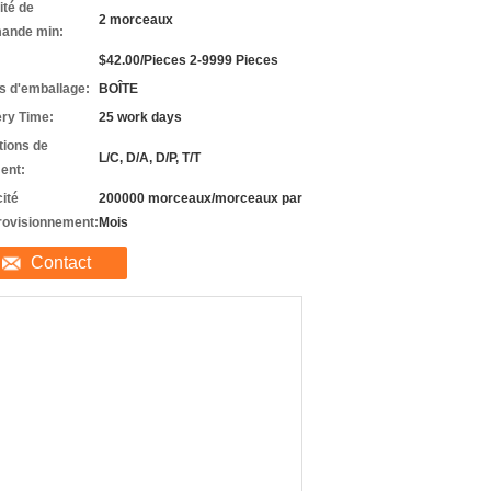
ité de
2 morceaux
ande min:
$42.00/Pieces 2-9999 Pieces
ls d'emballage:
BOÎTE
ery Time:
25 work days
tions de
L/C, D/A, D/P, T/T
ent:
ité
200000 morceaux/morceaux par
rovisionnement:
Mois
Contact