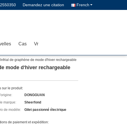
02550350
Demandez une citation
French
elles
Cas
Vr
d'infrial de graphène de mode d'hiver rechargeable
 de mode d'hiver rechargeable
s sur le produit:
'origine:
DONGGUAN
e marque:
Sheerfond
o de modèle:
Gilet passionné électrique
ions de paiement et expédition: