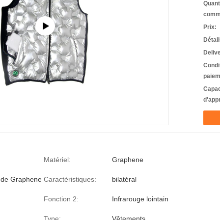
Quant
comm
Prix:
Détai
Deliv
Condi
paiem
Capac
d'app
Matériel:
Graphene
e de Graphene
Caractéristiques:
bilatéral
Fonction 2:
Infrarouge lointain
Type:
Vêtements