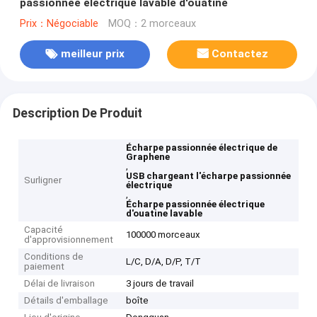
passionnée électrique lavable d'ouatine
Prix：Négociable
MOQ：2 morceaux
meilleur prix
Contactez
Description De Produit
Écharpe passionnée électrique de
Graphene
,
USB chargeant l'écharpe passionnée
Surligner
électrique
,
Écharpe passionnée électrique
d'ouatine lavable
Capacité
100000 morceaux
d'approvisionnement
Conditions de
L/C, D/A, D/P, T/T
paiement
Délai de livraison
3 jours de travail
Détails d'emballage
boîte