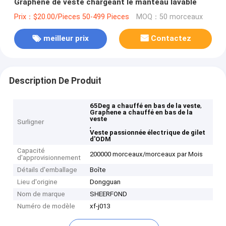
Graphene de veste chargeant le manteau lavable
Prix：$20.00/Pieces 50-499 Pieces
MOQ：50 morceaux
meilleur prix
Contactez
Description De Produit
,
65Deg a chauffé en bas de la veste
Graphene a chauffé en bas de la
veste
Surligner
,
Veste passionnée électrique de gilet
d'ODM
Capacité
200000 morceaux/morceaux par Mois
d'approvisionnement
Détails d'emballage
Boîte
Lieu d'origine
Dongguan
Nom de marque
SHEERFOND
Numéro de modèle
xf-j013