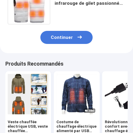
infrarouge de gilet passionné
électrique de 5V 2.1A loin pour
la pêche
Continuer
Produits Recommandés
Veste chauffée
Costume de
Révolutionnez
électrique USB, veste
chauffage électrique
confort avec n
chauffée
alimenté par USB
chauffage élec