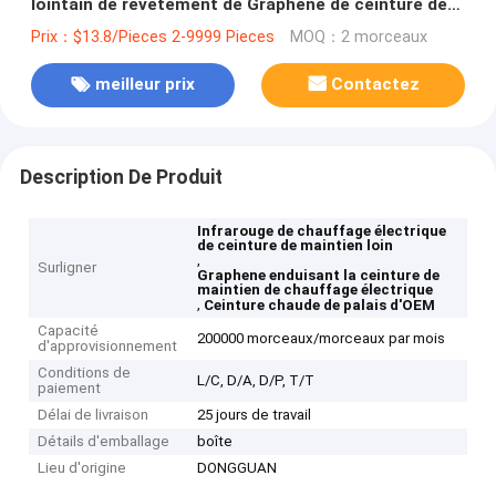
lointain de revêtement de Graphene de ceinture de
maintien
Prix：$13.8/Pieces 2-9999 Pieces
MOQ：2 morceaux
meilleur prix
Contactez
Description De Produit
Infrarouge de chauffage électrique
de ceinture de maintien loin
,
Surligner
Graphene enduisant la ceinture de
maintien de chauffage électrique
,
Ceinture chaude de palais d'OEM
Capacité
200000 morceaux/morceaux par mois
d'approvisionnement
Conditions de
L/C, D/A, D/P, T/T
paiement
Délai de livraison
25 jours de travail
Détails d'emballage
boîte
Lieu d'origine
DONGGUAN