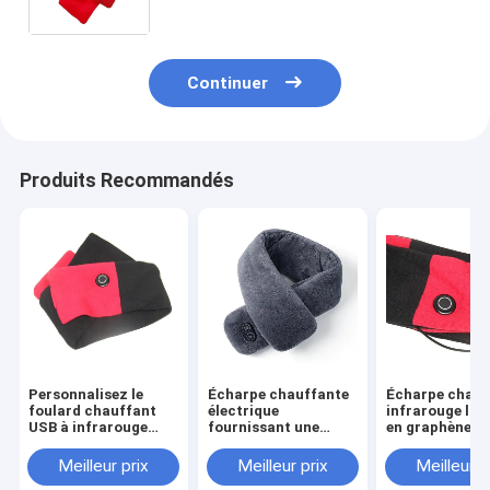
personnalisation
Continuer
Produits Recommandés
Personnalisez le
Écharpe chauffante
Écharpe chauf
foulard chauffant
électrique
infrarouge loi
USB à infrarouge
fournissant une
en graphène la
éloigné avec élément
chaleur infrarouge
et personnalis
chauffant au
lointaine pour
usine pour l'hi
Meilleur prix
Meilleur prix
Meilleur p
graphène et tissu de
favoriser la