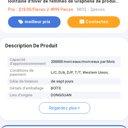
lointaine d'hiver de femmes de Graphene de produits
de haute qualité en gros de personnalisation
Prix：$18.00/Pieces 2-4999 Pieces
MOQ：2pieces
meilleur prix
Contactez
Description De Produit
Capacité
200000 morceaux/morceaux par Mois
d'approvisionnement
Conditions de
L/C, D/A, D/P, T/T, Western Union,
paiement
Délai de livraison
de sept jours
Détails d'emballage
BOÎTE
Lieu d'origine
DONGGUAN
Regardez plus